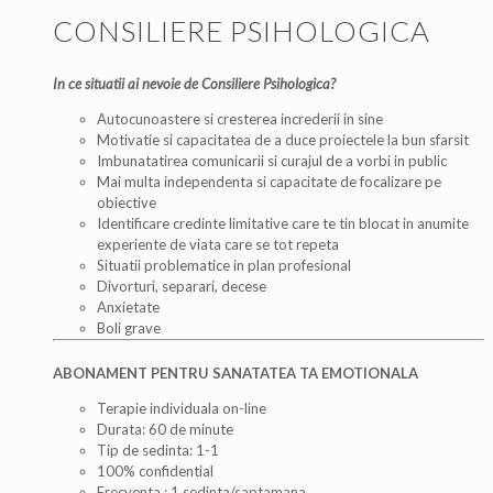
CONSILIERE PSIHOLOGICA
In ce situatii ai nevoie de Consiliere Psihologica?
Autocunoastere si cresterea increderii in sine
Motivatie si capacitatea de a duce proiectele la bun sfarsit
Imbunatatirea comunicarii si curajul de a vorbi in public
Mai multa independenta si capacitate de focalizare pe
obiective
Identificare credinte limitative care te tin blocat in anumite
experiente de viata care se tot repeta
Situatii problematice in plan profesional
Divorturi, separari, decese
Anxietate
Boli grave
ABONAMENT PENTRU SANATATEA TA EMOTIONALA
Terapie individuala on-line
Durata: 60 de minute
Tip de sedinta: 1-1
100% confidential
Frecventa : 1 sedinta/saptamana