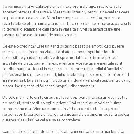
Te voi insoti intr-o Calatorie unica a explorarii de sine, in care tu sa iti
accesezi puterea si resursele Maestrului Interior, pentru a deveni tot ceea
ce poti fi in aceasta viata. Vom lucra impreuna ca o echipa, pentru ca
rezultatele se obtin numai atunci cand increderea este reciproca, daca si tu
iti doresti o schimbare calitativa in viata ta si vrei sa atragi catre tine
raspunsuri pe care le cauti de multa vreme.
Ce este o credinta? Este un gand puternic bazat pe emotii, cu o putere
imensa in a-ti directiona viata si a-ti afecta monologul interior, sirul
nesfarsit de ganduri repetitive despre modul in care iti interpretezi
situatiile de viata, oamenii si experientele. Aceste tipare mentale sunt
conditionarile societatii in care traiesti, amprentele mediului familial si
profesional in care te-ai format, influentele religioase pe care le-ai preluat
si interiorizat, fara sa le pui niciodata la indoiala veridicitatea, pentru ca nu
ai fost incurajat sa iti folosesti propriul discernamant .
De cele mai multe ori te-ai pus pe locul doi, pentru ca asa ai fost invatat
de parintii, profesorii, colegii si prietenii tai care ti-au modelat in timp
comportamentul. Vine un moment in viata ta cand trebuie sa preiei
responsabilitatea pentru starea ta emotionala de bine, in loc sa iti cedezi
puterea si sa ii lasi pe ceilalti sa te controleze.
Cand incepi sa ai grija de tine, constati ca incepi sa te simti mai bine, sa