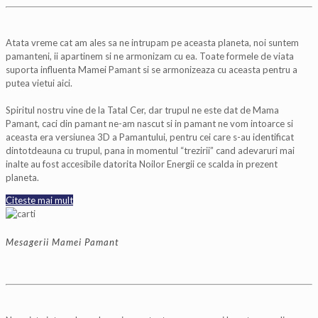
Atata vreme cat am ales sa ne intrupam pe aceasta planeta, noi suntem
pamanteni, ii apartinem si ne armonizam cu ea. Toate formele de viata
suporta influenta Mamei Pamant si se armonizeaza cu aceasta pentru a
putea vietui aici.
Spiritul nostru vine de la Tatal Cer, dar trupul ne este dat de Mama
Pamant, caci din pamant ne-am nascut si in pamant ne vom intoarce si
aceasta era versiunea 3D a Pamantului, pentru cei care s-au identificat
dintotdeauna cu trupul, pana in momentul “trezirii” cand adevaruri mai
inalte au fost accesibile datorita Noilor Energii ce scalda in prezent
planeta.
Citeste mai mult
Mesagerii Mamei Pamant