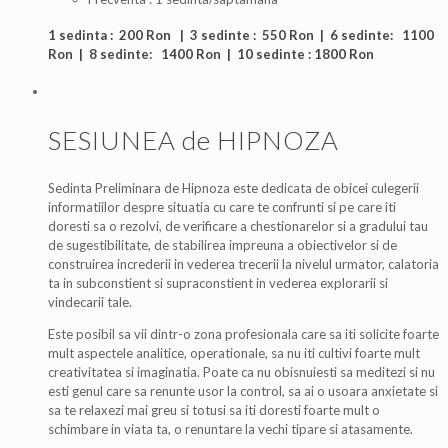
1 sedinta : 200 Ron | 3 sedinte : 550 Ron | 6 sedinte: 1100
Ron | 8 sedinte: 1400 Ron | 10 sedinte : 1800 Ron
SESIUNEA de HIPNOZA
Sedinta Preliminara de Hipnoza este dedicata de obicei culegerii
informatiilor despre situatia cu care te confrunti si pe care iti
doresti sa o rezolvi, de verificare a chestionarelor si a gradului tau
de sugestibilitate, de stabilirea impreuna a obiectivelor si de
construirea increderii in vederea trecerii la nivelul urmator, calatoria
ta in subconstient si supraconstient in vederea explorarii si
vindecarii tale.
Este posibil sa vii dintr-o zona profesionala care sa iti solicite foarte
mult aspectele analitice, operationale, sa nu iti cultivi foarte mult
creativitatea si imaginatia. Poate ca nu obisnuiesti sa meditezi si nu
esti genul care sa renunte usor la control, sa ai o usoara anxietate si
sa te relaxezi mai greu si totusi sa iti doresti foarte mult o
schimbare in viata ta, o renuntare la vechi tipare si atasamente.