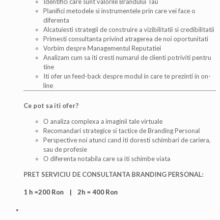
Identifici care sunt valorile Brandului Tau
Planifici metodele si instrumentele prin care vei face o
diferenta
Alcatuiesti strategii de construire a vizibilitatii si credibilitatii
Primesti consultanta privind atragerea de noi oportunitati
Vorbim despre Managementul Reputatiei
Analizam cum sa iti cresti numarul de clienti potriviti pentru
tine
Iti ofer un feed-back despre modul in care te prezinti in on-
line
Ce pot sa iti ofer?
O analiza complexa a imaginii tale virtuale
Recomandari strategice si tactice de Branding Personal
Perspective noi atunci cand iti doresti schimbari de cariera,
sau de profesie
O diferenta notabila care sa iti schimbe viata
PRET SERVICIU DE CONSULTANTA BRANDING PERSONAL:
1 h =200 Ron |
2h = 400 Ron