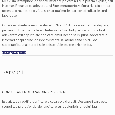
Nu exista intamplare, doar circumstante pe care nu ni le putem explica, sau
intelege. Renasterea adevaratului Sine, metamorfoza fluturelui din omida
necesita o munca de o viata si chiar mai multe, dar constientizarile sunt
fabuloase.
Crizele existentiale majore ale celor “treziti” dupa ce valul iluziei dispare,
pe care multi amnezici, le eticheteaza ca fiind boli psihice, sunt de fapt
adevarate crize spirituale prin care omul incepe sa isi puna adevaratele
intrebari despre sine, despre existenta sa, atunci cand nivelul de
suportabilitate al durerii sale existentiale intrece orice limita.
Citeste mai mult
Servicii
CONSULTANTA DE BRANDING PERSONAL
Esti ajutat sa obtii o clarificare a ceea ce-ti doresti. Descoperi care este
scopul tau profesional. Identifici care sunt valorile Brandului Tau